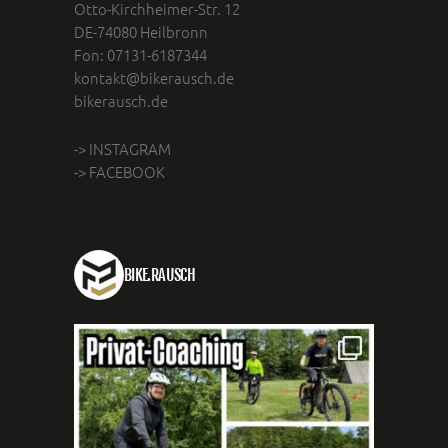
Otto-Kirchheimer-Str. 12
DE-74080 Heilbronn
Fon: 07131-6187344
kontakt@bikerausch.de
bikerausch.de
-> INSTAGRAM
-> FACEBOOK
BIKE.RAUSCH