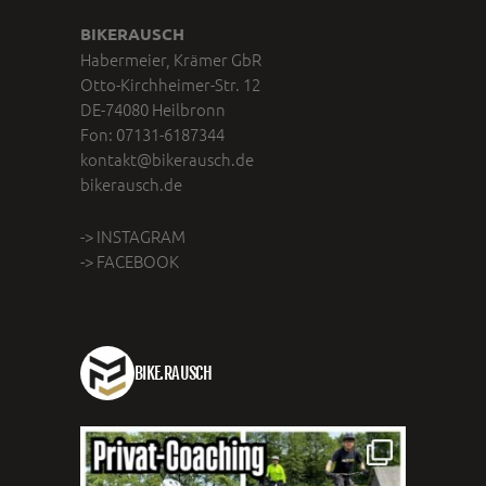
BIKERAUSCH
Habermeier, Krämer GbR
Otto-Kirchheimer-Str. 12
DE-74080 Heilbronn
Fon: 07131-6187344
kontakt@bikerausch.de
bikerausch.de
-> INSTAGRAM
-> FACEBOOK
BIKE.RAUSCH