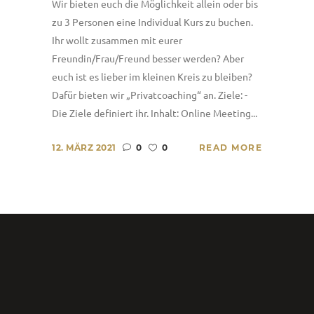
Wir bieten euch die Möglichkeit allein oder bis
zu 3 Personen eine Individual Kurs zu buchen.
Ihr wollt zusammen mit eurer
Freundin/Frau/Freund besser werden? Aber
euch ist es lieber im kleinen Kreis zu bleiben?
Dafür bieten wir „Privatcoaching“ an. Ziele: -
Die Ziele definiert ihr. Inhalt: Online Meeting...
12. MÄRZ 2021
0
0
READ MORE