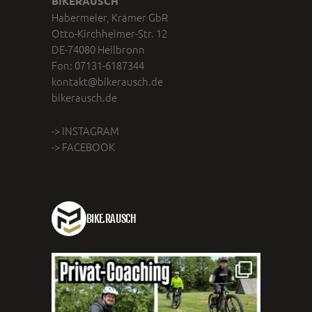
BIKERAUSCH
Habermeier, Krämer GbR
Otto-Kirchheimer-Str. 12
DE-74080 Heilbronn
Fon: 07131-6187344
kontakt@bikerausch.de
bikerausch.de
-> INSTAGRAM
-> FACEBOOK
BIKE.RAUSCH