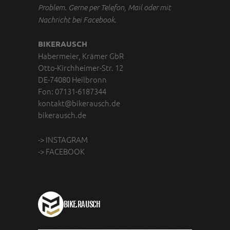
Problem. Gerne per Telefon, Mail oder mit
Nachricht bei Facebook.
BIKERAUSCH
Habermeier, Krämer GbR
Otto-Kirchheimer-Str. 12
DE-74080 Heilbronn
Fon: 07131-6187344
kontakt@bikerausch.de
bikerausch.de
-> INSTAGRAM
-> FACEBOOK
BIKE.RAUSCH