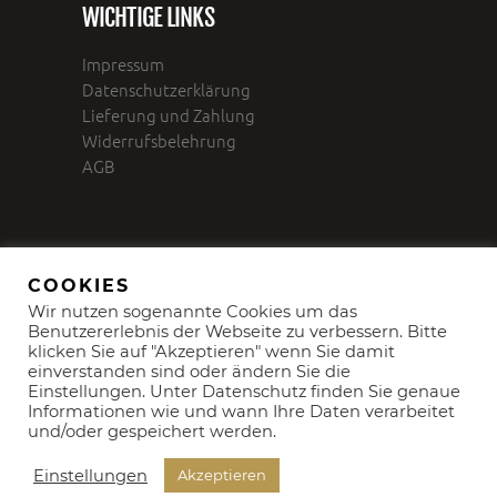
WICHTIGE LINKS
Impressum
Datenschutzerklärung
Lieferung und Zahlung
Widerrufsbelehrung
AGB
COOKIES
Wir nutzen sogenannte Cookies um das
Benutzererlebnis der Webseite zu verbessern. Bitte
klicken Sie auf "Akzeptieren" wenn Sie damit
einverstanden sind oder ändern Sie die
Einstellungen. Unter Datenschutz finden Sie genaue
Informationen wie und wann Ihre Daten verarbeitet
und/oder gespeichert werden.
Einstellungen
Akzeptieren