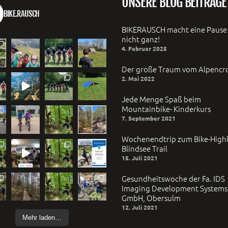
UNSERE BLOG BEITRÄGE
BIKE.RAUSCH
BIKERAUSCH macht eine Pause 
nicht ganz!
4. Februar 2025
Der große Traum vom Alpencr
2. Mai 2022
Jede Menge Spaß beim
Mountainbike- Kinderkurs
7. September 2021
Wochenendtrip zum Bike-Highl
Blindsee Trail
15. Juli 2021
Gesundheitswoche der Fa. IDS
Imaging Development Systems
GmbH, Obersulm
12. Juli 2021
Mehr laden…