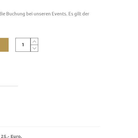
 die Buchung bei unseren Events. Es gilt der
BIKERAUSCH
Event
Gutschein
25
quantity
25,- Euro.