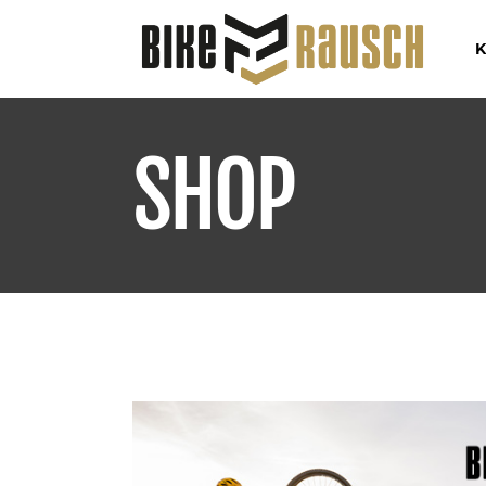
K
SHOP