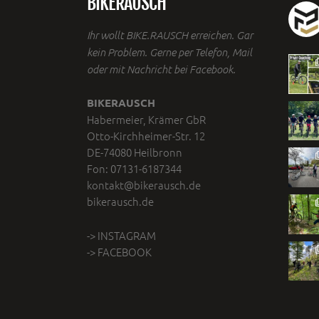
BIKERAUSCH
Ihr wollt BIKE.RAUSCH erreichen. Gar
kein Problem. Gerne per Telefon, Mail
oder mit Nachricht bei Facebook.
BIKERAUSCH
Habermeier, Krämer GbR
Otto-Kirchheimer-Str. 12
DE-74080 Heilbronn
Fon: 07131-6187344
kontakt@bikerausch.de
bikerausch.de
-> INSTAGRAM
-> FACEBOOK